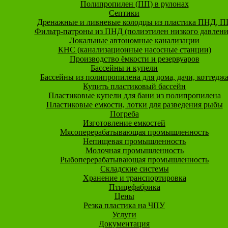
Полипропилен (ПП) в рулонах
Септики
Дренажные и ливневые колодцы из пластика ПНД, П
Фильтр-патроны из ПНД (полиэтилен низкого давлени
Локальные автономные канализации
КНС (канализационные насосные станции)
Производство ёмкости и резервуаров
Бассейны и купели
Бассейны из полипропилена для дома, дачи, коттедж
Купить пластиковый бассейн
Пластиковые купели для бани из полипропилена
Пластиковые емкости, лотки для разведения рыбы
Погреба
Изготовление емкостей
Мясоперерабатывающая промышленность
Непищевая промышленность
Молочная промышленность
Рыбоперерабатывающая промышленность
Складские системы
Хранение и транспортировка
Птицефабрика
Цены
Резка пластика на ЧПУ
Услуги
Документация