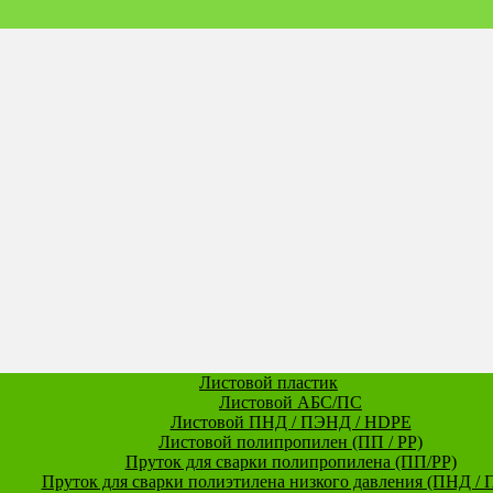
Листовой пластик
Листовой АБС/ПС
Листовой ПНД / ПЭНД / HDPE
Листовой полипропилен (ПП / PP)
Пруток для сварки полипропилена (ПП/PP)
Пруток для сварки полиэтилена низкого давления (ПНД /