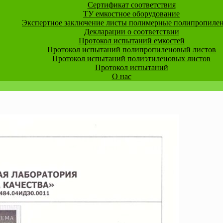
Сертификат соответствия
ТУ емкостное оборудование
Экспертное заключение листы полимерные полипропиле
Декларации о соответствии
Протокол испытаний емкостей
Протокол испытаний полипропиленовый листов
Протокол испытаний полиэтиленовых листов
Протокол испытаний
О нас